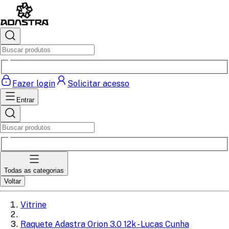
Fazer login
Solicitar acesso
Entrar
Todas as categorias
Voltar
Vitrine
Raquete Adastra Orion 3.0 12k - Lucas Cunha